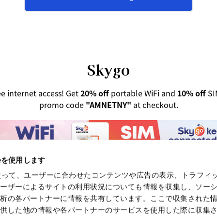
Skygo
ee internet access! Get
20% off
portable WiFi and
10% off
SI
promo code
"AMNETNY"
at checkout.
ieを使用します
eを使って、ユーザーに合わせたコンテンツや広告の表示、トラフィ
Visit the Skygo Page
ユーザーによるサイトの利用状況についても情報を収集し、ソー
解析の各パートナーに情報を共有しています。ここで収集された
提供した他の情報や各パートナーのサービスを使用した際に収集