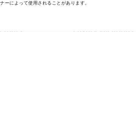
トナーによって使用されることがあります。
 Tours
Luxury Vacations
ion
Concierge Service
en Route
Custom Private Tours
-city
Accommodations ★
yo
Study Trips
o (Kansai)
kaido
Study Trips
Flight
den Wonders
uji
 Foliage
Sample Airfares
eymoon
Other Services
w Adventures