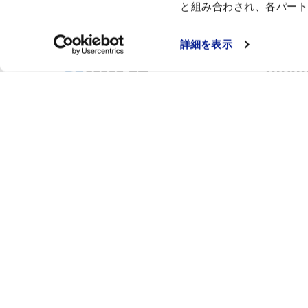
と組み合わされ、各パー
詳細を表示
Japan
Destinat
Bringing Comfort to Your
Gold
Life Through Travel!
Multi
Tok
Kyot
Branches
Hok
New York
Boston
Interest
Chicago
Hid
Los Angeles
Mt. F
Costa Mesa
Fall
Hawaii
Hon
Dallas
Sno
Tokyo