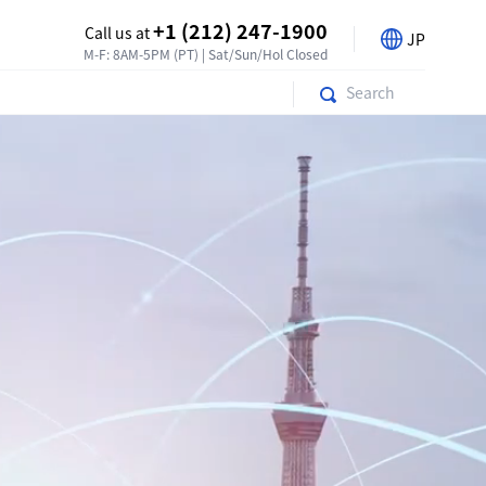
+1 (212) 247-1900
Call us at
JP
M-F: 8AM-5PM (PT) | Sat/Sun/Hol Closed
Search