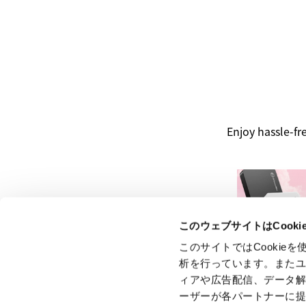
Enjoy hassle-fr
このウェブサイトはCook
このサイトではCooki
析を行っています。また
ィアや広告配信、データ
ーザーが各パートナーに