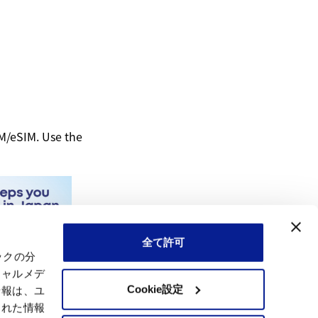
M/eSIM. Use the
全て許可
ックの分
シャルメデ
Cookie設定
情報は、ユ
された情報