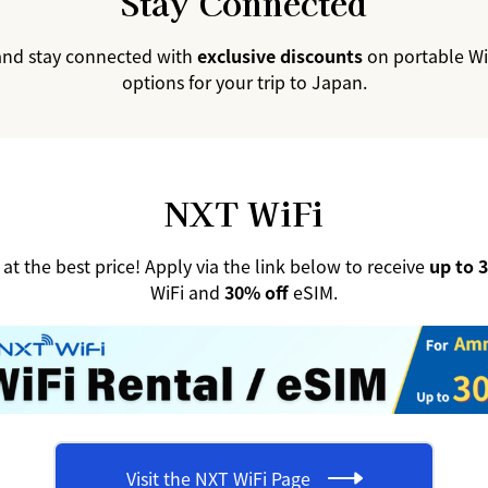
Stay Connected
and stay connected with
exclusive discounts
on portable Wi
options for your trip to Japan.
NXT WiFi
at the best price! Apply via the link below to receive
up to 
WiFi and
30% off
eSIM.
Visit the NXT WiFi Page